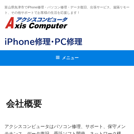
コ
富山県魚津市でiPhone修理・パソコン修理・データ復旧、出張サービス、遠隔リモー
ン
ト、その他サポートでお客様の生活を応援します！
テ
ン
ツ
へ
ス
キ
メニュー
ッ
プ
会社概要
アクシスコンピュータはパソコン修理、サポート、保守メン
テナンス、データ復旧、受託ソフト開発、ネットワーク構