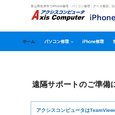
コ
富山県魚津市でiPhone修理・パソコン修理・データ復旧
ン
テ
ン
ツ
へ
ス
ホーム
パソコン修理
iPhone修理
キ
ッ
プ
遠隔サポートのご準備
アクシスコンピュータはTeamVi